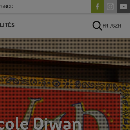
n
BCD
•
LITÉS
FR
BZH
école Diwan