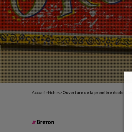
date
clés
Nos
miss
Nos
expo
Accueil
>
Fiches
>
Ouverture de la première école Di
#
Breton