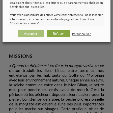
également choisir de tous les refuser ou de paramétrer vos choix et en
valorisation du patrimoine culturel
savoir plus sur les cookies.
immatériel
Vous avez la possibilité de retirer votre consentement ou de le modifier
à tout moment en vous rendant en bas de page et en cliquant sur
“Gestion des cookies”.
Accepter
Refuser
Personnaliser
MISSIONS
«
Quand l’aubépine est en fleur, la morgate arrive
» : ce
dicton traduit les liens ténus, entre terre et mer,
entretenus par les habitants du Golfe du Morbihan
avec leur environnement naturel. Chaque année en avril,
la seiche commune entre dans le Mor Bihan, la petite
mer, pour pondre ses œufs avant de mourir. C’est la
période où les pêcheurs déposent leurs casiers pour la
piéger. Longtemps délaissée, la pêche professionnelle
de la morgate est devenue l’une des plus importantes
pour les marins sur sinagos. Cette pratique, objet de