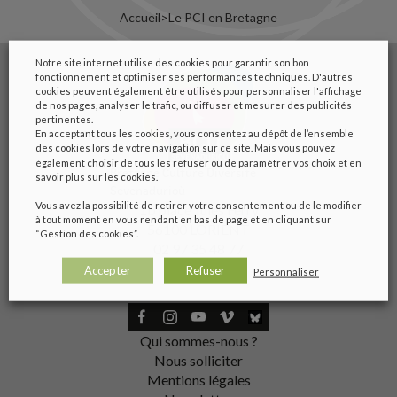
Accueil
>
Le PCI en Bretagne
Notre site internet utilise des cookies pour garantir son bon
fonctionnement et optimiser ses performances techniques. D'autres
cookies peuvent également être utilisés pour personnaliser l'affichage
de nos pages, analyser le trafic, ou diffuser et mesurer des publicités
pertinentes.
En acceptant tous les cookies, vous consentez au dépôt de l’ensemble
des cookies lors de votre navigation sur ce site. Mais vous pouvez
également choisir de tous les refuser ou de paramétrer vos choix et en
Bretagne Culture Diversité
savoir plus sur les cookies.
Sevenadurioù
Vous avez la possibilité de retirer votre consentement ou de le modifier
1b place Jules Ferry
à tout moment en vous rendant en bas de page et en cliquant sur
56100 LORIENT
“Gestion des cookies”.
02 97 35 48 77
Accepter
Refuser
Personnaliser
Qui sommes-nous ?
Nous solliciter
Mentions légales