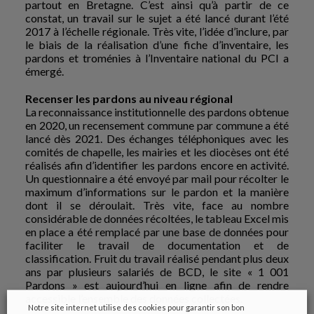
partout en Bretagne. C’est ainsi qu’à partir de ce
constat, un travail sur le sujet a été lancé durant l’été
2017 à l’échelle régionale. Très vite, l’idée d’inclure, par
le biais de la réalisation d’une fiche d’inventaire, les
pardons et troménies à l’Inventaire national du PCI a
émergé.
Recenser les pardons au niveau régional
La reconnaissance institutionnelle des pardons obtenue
en 2020, un recensement commune par commune a été
lancé dès 2021. Des échanges téléphoniques avec les
comités de chapelle, les mairies et les diocèses ont été
réalisés afin d’identifier les pardons encore en activité.
Un questionnaire a été envoyé par mail pour récolter le
maximum d’informations sur le pardon et la manière
dont il se déroulait. Très vite, face au nombre
considérable de données récoltées, le tableau Excel mis
en place a été remplacé par une base de données pour
faciliter le travail de documentation et de
classification. Fruit du travail réalisé pendant plus deux
ans par plusieurs salariés de BCD, le site « 1 001
Pardons » est aujourd’hui en ligne afin de rendre
accessible l’ensemble des données collectées.
Notre site internet utilise des cookies pour garantir son bon