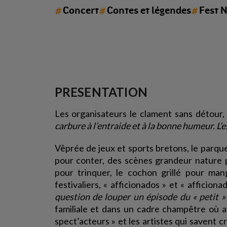
#
#
#
Concert
Contes et légendes
Fest 
PRESENTATION
Les organisateurs le clament sans détour, l
carbure à l’entraide et à la bonne humeur. L’e
Vêprée de jeux et sports bretons, le parque
pour conter, des scènes grandeur nature p
pour trinquer, le cochon grillé pour man
festivaliers, « afficionados » et « afficio
question de louper un épisode du « petit » f
familiale et dans un cadre champêtre où af
spect’acteurs » et les artistes qui savent c