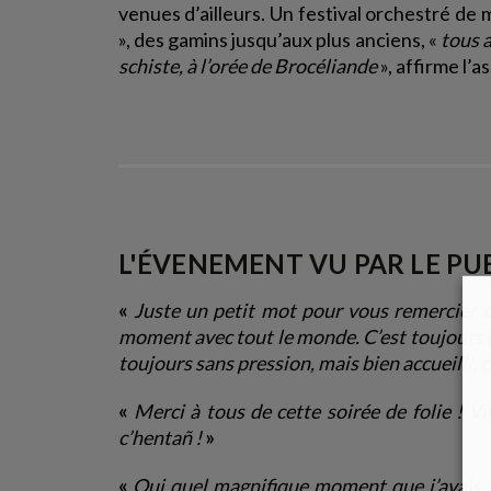
venues d’ailleurs. Un festival orchestré de m
», des gamins jusqu’aux plus anciens, «
tous a
schiste, à l’orée de Brocéliande
», affirme l’a
L'ÉVENEMENT VU PAR LE PU
«
Juste un petit mot pour vous remercier d
moment avec tout le monde. C’est toujours un
toujours sans pression, mais bien accueilli, ç
«
Merci à tous de cette soirée de folie ! Vi
c’hentañ !
»
«
Oui quel magnifique moment que j’avais za