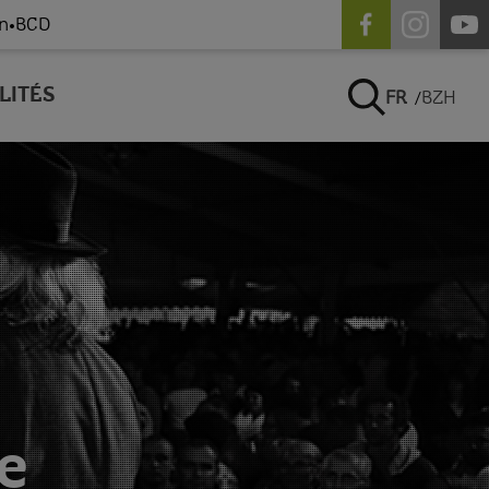
n
BCD
•
LITÉS
FR
BZH
e