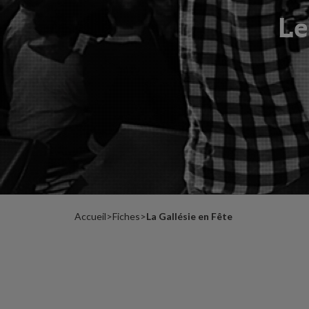
date
Le
clés
Nos
miss
Nos
expo
Accueil
>
Fiches
>
La Gallésie en Fête