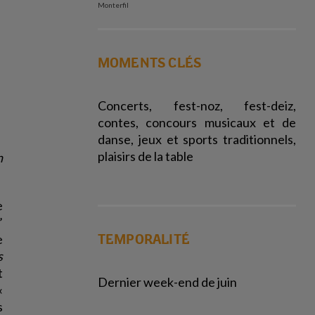
Monterfil
MOMENTS CLÉS
Concerts, fest-noz, fest-deiz,
contes, concours musicaux et de
danse, jeux et sports traditionnels,
plaisirs de la table
n
e
’
TEMPORALITÉ
e
s
t
Dernier week-end de juin
«
s