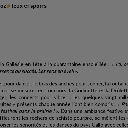
#
Noz
Jeux et sports
Savoir-
faire
de
la
broderie
et
de
la
a Gallésie en fête à la quarantaine ensoleillée : «
Ici, o
dentelle
ssence du succès. Les sens en éveil
».
Inventaire
t pour danser, le bois des anches pour sonner, la fontain
participatif
our se mesurer en concours, la Godinette et la Drôlett
du
ger, les concerts pour vibrer… les quelques vingt mill
PCI
nadultes » présents chaque année l’ont bien compris : «
Pa
en
estival dans la prairie !
». Dans une ambiance festive e
Centre
fleurent les rochers de schiste pourpre, se mêlent les 
Ouest
roiser les sonorités et les danses du pays Gallo avec celle