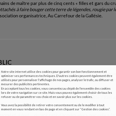
Bretagne
ains de maître par plus de cinq cents « filles et gars du cr
ttachés à faire bouger cette terre de légendes, rougie par l
ssociation organisatrice, Au Carrefour de la Gallésie.
BLIC
Notre site internet utilise des cookies pour garantir son bon fonctionnement et
e votre bel accueil ce week-end. On a passé un très bea
optimiser ses performances techniques. D'autres cookies peuvent également être
 bonheur de venir à Monterfil, alors d’y jouer, ce n’est pa
utilisés pour personnaliser l'affichage de nos pages, analyser le trafic, ou diffuser et
mesurer des publicités pertinentes.
a change tout !
»
En acceptant tous les cookies, vous consentez au dépôt de l’ensemble des cookies
lors de votre navigation sur ce site. Mais vous pouvez également choisir de tous les
ve Monterfil, vive la Gallésie et vive la godinette ! Ken a
refuser ou de paramétrer vos choix et en savoir plus sur les cookies.
Vous avez la possibilité de retirer votre consentement ou de le modifier à tout
moment en vous rendant en bas de page et en cliquant sur “Gestion des cookies”.
ppé et à tort… durant tant d’années alors que cela a fai