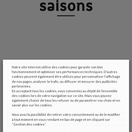
saisons
Notre site internet utilise des cookies pour garantir son bon
fonctionnement et optimiser ses performances techniques. D'autres
cookies peuvent également être utilisés pour personnaliser l'affichage
de nos pages, analyser le trafic, ou diffuser et mesurer des publicités
pertinentes.
En acceptant tous les cookies, vous consentez au dépôt de l’ensemble
des cookies lors de votre navigation sur ce site. Mais vous pouvez
également choisir de tous les refuser ou de paramétrer vos choix et en
savoir plus sur les cookies.
Chaque année, le premier samedi de mai, un hêtre est planté
Vous avez la possibilité de retirer votre consentement ou de le modifier
sur la place centrale de Locronan, en l’honneur de la belle
à tout moment en vous rendant en bas de page et en cliquant sur
saison. Fin juin, lors du solstice d’été, il est abattu à la main
“Gestion des cookies”.
par les jeunes de la commune ; le tronc est alors vendu aux