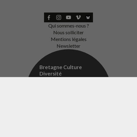
Qui sommes-nous ?
Nous solliciter
Mentions légales
Newsletter
Bretagne Culture
Diversité
Des sites variés
BÉCÉDIA
BRETANIA
BED
BAZHVALAN
BCD