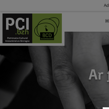
Ad
H
Ar