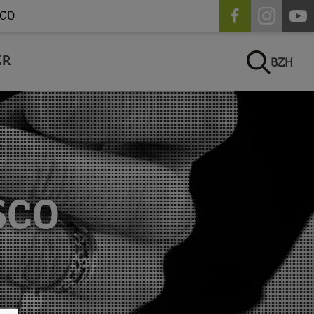
CD
ER
BZH
SCO