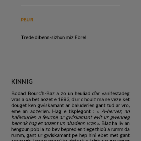
PEUR
Trede dibenn-sizhun miz Ebrel
KINNIG
Bodad Bourc’h-Baz a zo un heuliad d’ar vanifestadeg
vras a oa bet aozet e 1883, d’ur c’houlz ma ne veze ket
douget ken gwiskamant ar baluderien gant tud ar vro,
eme an aozerien. Hag e tisplegont : «
A-hervez, an
hañvourien a feurme ar gwiskamant evit ur gwenneg
bennak hag ez aozent un abadenn vras
». Blaz ha liv an
hengoun pobl a zo bev bepred en tiegezhioù a rumm da
rumm, gant ur gwiskamant pe hep hini ebet met gant
sonerezh, kanaouennoù ha dañsoù e-leizh eus gourenez