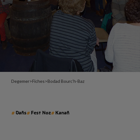
Degemer
>
Fiches
>
Bodad Bourc’h-Baz
#
#
#
Dañs
Fest Noz
Kanañ