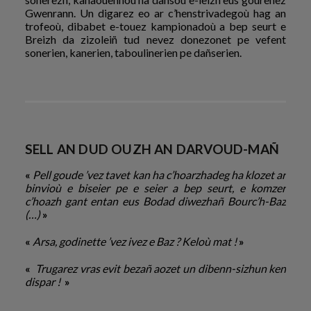
Gwenrann. Un digarez eo ar c’henstrivadegoù hag an
trofeoù, dibabet e-touez kampionadoù a bep seurt e
Breizh da zizoleiñ tud nevez donezonet pe vefent
sonerien, kanerien, taboulinerien pe dañserien.
SELL AN DUD OUZH AN DARVOUD-MAÑ
«
Pell goude ’vez tavet kan ha c’hoarzhadeg ha klozet ar
binvioù e biseier pe e seier a bep seurt, e komzer
c’hoazh gant entan eus Bodad diwezhañ Bourc’h-Baz
(…)
»
«
Arsa, godinette ’vez ivez e Baz ? Keloù mat !
»
«
Trugarez vras evit bezañ aozet un dibenn-sizhun ken
dispar !
»