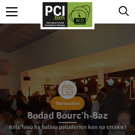
Darvoudoù
Bodad Bourc’h-Baz
Kelc’hioù ha balioù paluderien ken na strako !