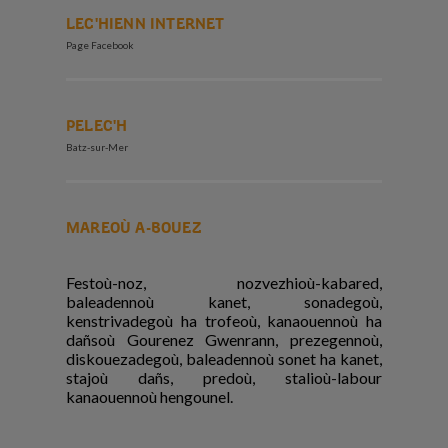
LEC'HIENN INTERNET
Page Facebook
PELEC'H
Batz-sur-Mer
MAREOÙ A-BOUEZ
Festoù-noz, nozvezhioù-kabared,
baleadennoù kanet, sonadegoù,
kenstrivadegoù ha trofeoù, kanaouennoù ha
dañsoù Gourenez Gwenrann, prezegennoù,
diskouezadegoù, baleadennoù sonet ha kanet,
stajoù dañs, predoù, stalioù-labour
kanaouennoù hengounel.