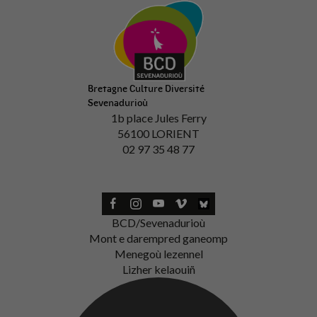
Bretagne Culture Diversité
Sevenadurioù
1b place Jules Ferry
56100 LORIENT
02 97 35 48 77
BCD/Sevenadurioù
Mont e darempred ganeomp
Menegoù lezennel
Lizher kelaouiñ