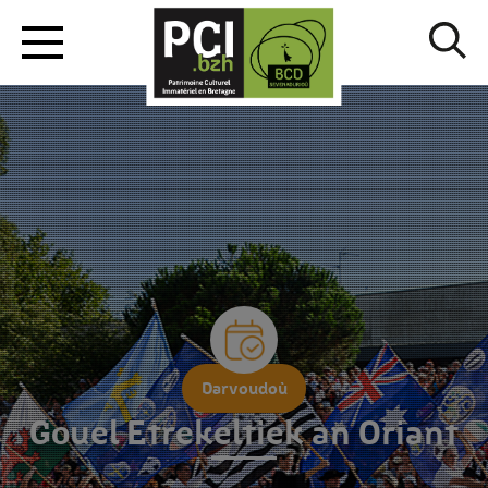
Darvoudoù
Gouel Etrekeltiek an Oriant