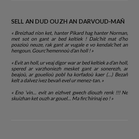
SELL AN DUD OUZH AN DARVOUD-MAÑ
« Breizhad n’on ket, hanter Pikard hag hanter Norman,
met sot on gant ar bed keltiek ! Dalc’hit mat d’ho
poazioù neuze, rak gant ar vugale e vo kendalc’het an
hengoun. Gourc’hemennoù d’an holl ! »
« Evit an holl, ur veaj digor war ar bed keltiek a d’an holl,
spered ar varzhoniezh mesket gant ar sonerezh, ar
beajoù, ar gouelioù pobl ha korfadoù kaer (…) Bezañ
kelt a dalvez ivez bevañ evel ur menez-tan. »
« Eno ‘vin… evit an eizhvet gwech diouzh renk !!! Ne
skuizhan ket ouzh ar gouel… Ma firc’hirinaj eo ! »