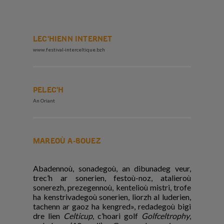
LEC'HIENN INTERNET
www.festival-interceltique.bzh
PELEC'H
An Oriant
MAREOÙ A-BOUEZ
Abadennoù, sonadegoù, an dibunadeg veur,
trec’h ar sonerien, festoù-noz, atalieroù
sonerezh, prezegennoù, kentelioù mistri, trofe
ha kenstrivadegoù sonerien, liorzh al luderien,
tachenn ar gaoz ha kengred», redadegoù bigi
dre lien
Celticup
, c’hoari golf
Golfceltrophy
,