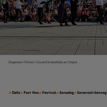
Degemer
>
Fiches
>
Gouel Etrekeltiek an Oriant
#
#
#
#
#
Dañs
Fest Noz
Festival
Sonadeg
Sonerezh-benveg