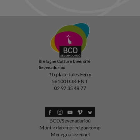
Bretagne Culture Diversité
Sevenadurioù
1b place Jules Ferry
56100 LORIENT
02 97 35 48 77
BCD/Sevenadurioù
Mont e darempred ganeomp
Menegoù lezennel