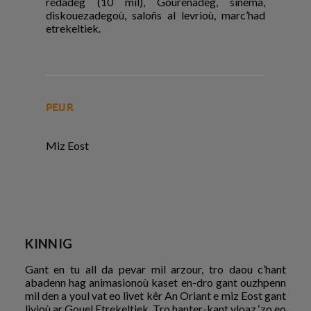
redadeg (10 mil), Gourenadeg, sinema,
diskouezadegoù, saloñs al levrioù, marc’had
etrekeltiek.
PEUR
Miz Eost
KINNIG
Gant en tu all da pevar mil arzour, tro daou c’hant
abadenn hag animasionoù kaset en-dro gant ouzhpenn
mil den a youl vat eo livet kêr An Oriant e miz Eost gant
livioù ar Gouel Etrekeltiek. Tro hanter-kant vloaz ‘zo eo