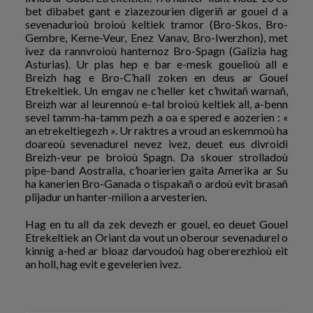
bet dibabet gant e ziazezourien digeriñ ar gouel d a
sevenadurioù broioù keltiek tramor (Bro-Skos, Bro-
Gembre, Kerne-Veur, Enez Vanav, Bro-Iwerzhon), met
ivez da rannvroioù hanternoz Bro-Spagn (Galizia hag
Asturias). Ur plas hep e bar e-mesk gouelioù all e
Breizh hag e Bro-C’hall zoken en deus ar Gouel
Etrekeltiek. Un emgav ne c’heller ket c’hwitañ warnañ,
Breizh war al leurennoù e-tal broioù keltiek all, a-benn
sevel tamm-ha-tamm pezh a oa e spered e aozerien : «
an etrekeltiegezh ». Ur raktres a vroud an eskemmoù ha
doareoù sevenadurel nevez ivez, deuet eus divroidi
Breizh-veur pe broioù Spagn. Da skouer strolladoù
pipe-band Aostralia, c’hoarierien gaita Amerika ar Su
ha kanerien Bro-Ganada o tispakañ o ardoù evit brasañ
plijadur un hanter-milion a arvesterien.
Hag en tu all da zek devezh er gouel, eo deuet Gouel
Etrekeltiek an Oriant da vout un oberour sevenadurel o
kinnig a-hed ar bloaz darvoudoù hag obererezhioù eit
an holl, hag evit e gevelerien ivez.