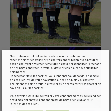
Notre site internet utilise des cookies pour garantir son bon
fonctionnement et optimiser ses performances techniques. D'autres
cookies peuvent également être utilisés pour personnaliser l'affichage
de nos pages, analyser le trafic, ou diffuser et mesurer des publicités
pertinentes.
En acceptant tous les cookies, vous consentez au dépôt de l’ensemble
des cookies lors de votre navigation sur ce site. Mais vous pouvez
également choisir de tous les refuser ou de paramétrer vos choix et en
savoir plus sur les cookies.
Vous avez la possibilité de retirer votre consentement ou de le modifier
à tout moment en vous rendant en bas de page et en cliquant sur
“Gestion des cookies”.