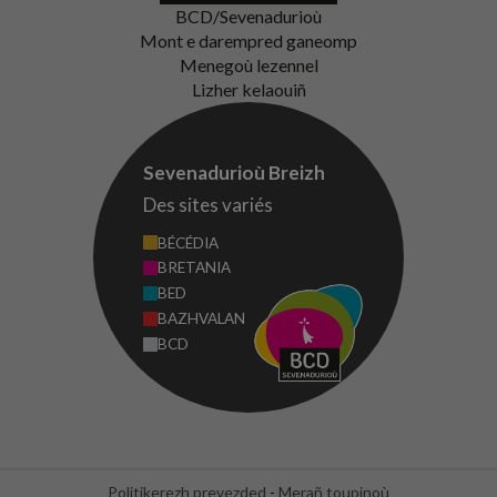
BCD/Sevenadurioù
Mont e darempred ganeomp
Menegoù lezennel
Lizher kelaouiñ
Sevenadurioù Breizh
Des sites variés
BÉCÉDIA
BRETANIA
BED
BAZHVALAN
BCD
Politikerezh prevezded
-
Merañ toupinoù