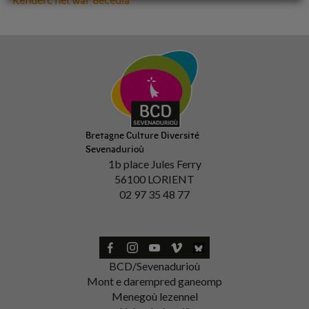
Kenderc’hel war Bécédia
Bretagne Culture Diversité
Sevenadurioù
1b place Jules Ferry
56100 LORIENT
02 97 35 48 77
BCD/Sevenadurioù
Mont e darempred ganeomp
Menegoù lezennel