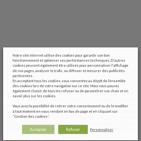
Notre site internet utilise des cookies pour garantir son bon
fonctionnement et optimiser ses performances techniques. D'autres
cookies peuvent également être utilisés pour personnaliser l'affichage
de nos pages, analyser le trafic, ou diffuser et mesurer des publicités
pertinentes.
En acceptant tous les cookies, vous consentez au dépôt de l’ensemble
des cookies lors de votre navigation sur ce site. Mais vous pouvez
également choisir de tous les refuser ou de paramétrer vos choix et en
En 1971 eo bet krouet Gouel Etrekeltiek An Oriant, da-heul
savoir plus sur les cookies.
« revival » sevenadur Breizh. Ouzh distro binviji ar sonerezh
hengounel eo liammet ganedigezh ar festival, ha merket eo
Vous avez la possibilité de retirer votre consentement ou de le modifier
ivez gant berzh ur c’haner mil brudet, Alan Stivell. 50 bloaz
à tout moment en vous rendant en bas de page et en cliquant sur
war-lerc’h eo deuet a-benn ar festival d’en em vicherelaat ha
“Gestion des cookies”.
d’en em zigeriñ war ar bed. Desachañ a ra un hanter milion a
dud bep bloaz, hag e-touez ar brasañ festivalioù eo e Breizh.
Accepter
Refuser
Personnaliser