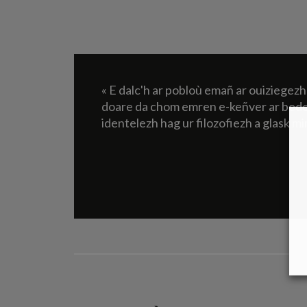
« E dalc'h ar pobloù emañ ar ouiziegez
doare da chom emren e-keñver ar bede
identelezh hag ur filozofiezh a glask m