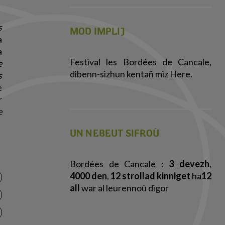
s
MOD IMPLIJ
a
a
Festival les Bordées de Cancale,
e
dibenn-sizhun kentañ miz Here.
s
e
r
e
UN NEBEUT SIFROÙ
Bordées de Cancale :
3 devezh
,
4000 den
,
12 strollad kinniget
ha
12
all
war al leurennoù digor