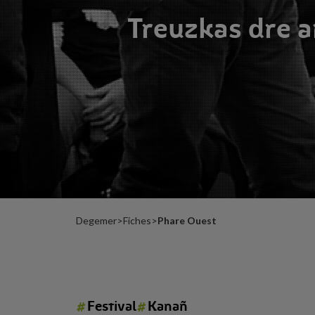
Treuzkas dre a
Degemer
>
Fiches
>
Phare Ouest
#
#
Festival
Kanañ