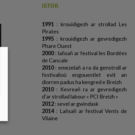
ISTOR
1991
: krouidigezh ar strollad Les
Pirates
1995
: krouidigezh ar gevredigezh
Phare Ouest
2000
: lañsañ ar festival les Bordées
de Cancale
2010
: emezelañ a ra da genstroll ar
festivalioù engouestlet evit an
diorren padus ha kengred e Breizh
2010
: Kevreañ ra ar gevredigezh
d’ar strollad labour « PCI Breizh »
2012
: sevel ar gwindask
2014
: Lañsañ ar festival Vents de
Vilaine