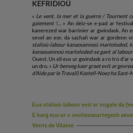
KEFRIDIOÙ
«
Le vent, la mer et la guerre / Tournent co
gaiement !…
» An deiz-se e-pad ar festiv
kanerezed war barrinier ar gwindask. An em
sevel an eor, da sachañ war ar gordenn vra
stalioù-labour kanaouennoù martoloded, k
kanaouennoù martoloded-se gant al labouri
Ouest. Un eil eus ur gwindask a ro tro d’a
un dro. «
Ur benveg kaer graet evit ar gevre
d’Aide par le Travail) Kastell-Noez ha Sant
Eus stalioù-labour evit ar vugale da fe
E karg eus ur « vevliesseurtegezh sev
Vents de Vilaine