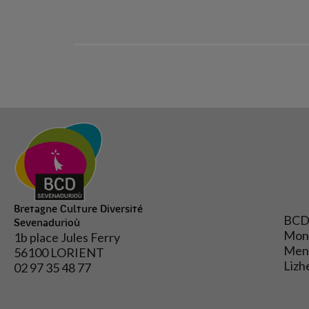
Bretagne Culture Diversité
BCD
Sevenadurioù
Mon
1b place Jules Ferry
Mene
56100 LORIENT
Lizh
02 97 35 48 77