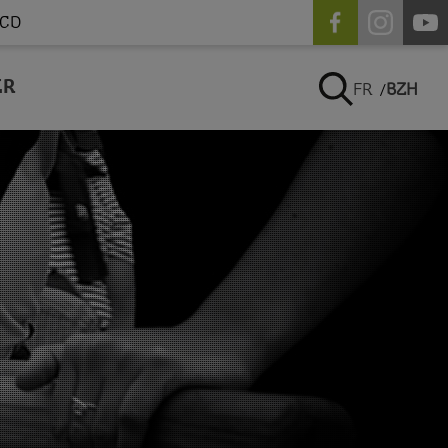
CD
ER
FR
BZH